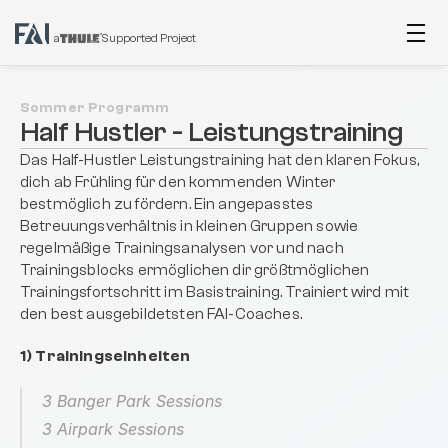
a
Supported Project
Sommer Programm
Half Hustler - Leistungstraining
Das Half-Hustler Leistungstraining hat den klaren Fokus, 
dich ab Frühling für den kommenden Winter 
bestmöglich zu fördern. Ein angepasstes 
Betreuungsverhältnis in kleinen Gruppen sowie 
regelmäßige Trainingsanalysen vor und nach 
Trainingsblocks ermöglichen dir größtmöglichen 
Trainingsfortschritt im Basistraining. Trainiert wird mit 
den best ausgebildetsten FAI-Coaches.
1) Trainingseinheiten
3 Banger Park Sessions
3 Airpark Sessions