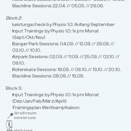
Slackline Sessions: 22.04. // 05.05. // 26.06. 
Block 2:
Leistungscheck by Physio 1.0: Anfang September 
Input Trainings by Physio 1.0: 1x pro Monat 
(Sept/Okt/Nov)
Banger Park Sessions: 04.09. // 12.09. // 26.09. // 
03.10. // 10.10.
Airpark Sessions: 02.09. // 11.09. // 25.09. // 02.10. // 
09.10.
Rollerskate Sessions: 19.09. // 06.10. // 13.10. // 20.10.
Slackline Sessions: 08.09. // 15.09.
Block 3:
Input Trainings by Physio 1.0: 1x pro Monat 
(Dez/Jan/Feb/März/April)
Trainingsplan Wettkampfsaison
📍
Großraum 
Innsbruck
🗓️
Halbtags