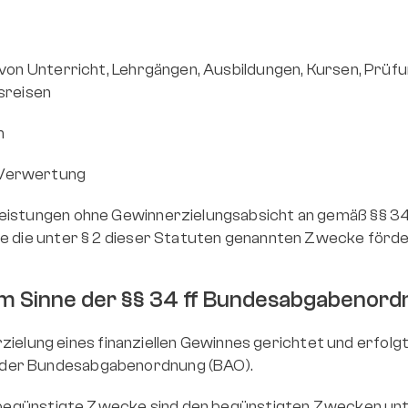
 von Unterricht, Lehrgängen, Ausbildungen, Kursen, Prüfu
sreisen
n
 Verwertung
Leistungen ohne Gewinnerzielungsabsicht an gemäß §§ 3
ie die unter § 2 dieser Statuten genannten Zwecke förde
im Sinne der §§ 34 ff Bundesabgabenor
 Erzielung eines finanziellen Gewinnes gerichtet und erfolg
 der Bundesabgabenordnung (BAO).
BAO begünstigte Zwecke sind den begünstigten Zwecken u