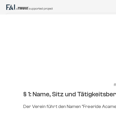
a
supported project
Gruppen Coaching
Events
Speziell für Kinder ab 8 Jahren, 
Vielfältiges Entertainment ü
um im Freeriden zu wachsen
gesamte Saison hinweg
§ 1: Name, Sitz und Tätigkeitsbe
Der Verein führt den Namen "Freeride Acamed