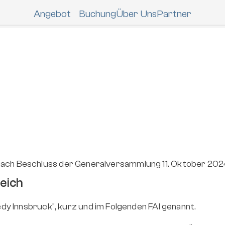
Angebot
Buchung
Über Uns
Partner
NEU Saison 25/
Contest
Die  
Skischule "Andi Jene
ber die 
3* FWT Junior Kühtai Freeride 
Freeride Contest Coachings
Open by Innsbruck Tourismus
Private Contest Coac
nach Beschluss der Generalversammlung 11. Oktober 202
reich
y Innsbruck", kurz und im Folgenden FAI genannt.