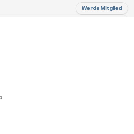
Werde Mitglied
26
wein" und Snowboardschule
 "Freeride Center Austria" bieten private 
 wie auch Freeride Guidings an.  
hings
Freeride Guidings
4