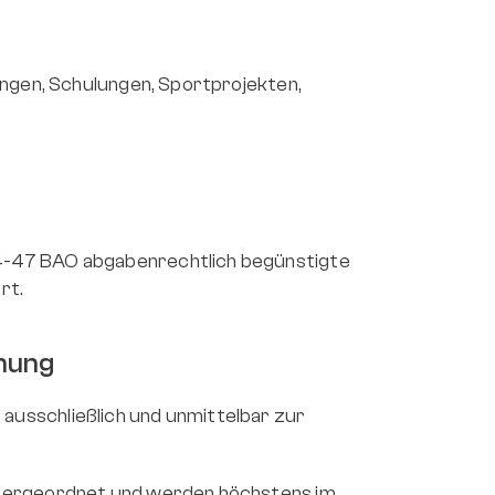
ngen, Schulungen, Sportprojekten, 
4-47 BAO abgabenrechtlich begünstigte 
rt.
dnung
t ausschließlich und unmittelbar zur 
ntergeordnet und werden höchstens im 