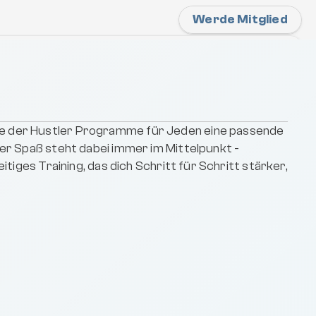
Werde Mitglied
26
wein" und Snowboardschule
 "Freeride Center Austria" bieten private 
 wie auch Freeride Guidings an.  
hings
Freeride Guidings
e der Hustler Programme für Jeden eine passende 
er Spaß steht dabei immer im Mittelpunkt - 
itiges Training, das dich Schritt für Schritt stärker, 