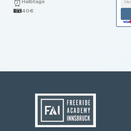
⏰
Halbtags
40€