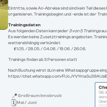
Eintritte, sowie An-Abreise sind sind kein Teil dies
organisieren. Trainingsbeginn und -ende ist der Train
Trainingsdaten
Aus folgenden Daten kann jeder 
3 von 5 Trainings 
au
Es werden keine Zusatztrainings angeboten. Trainings
wetterabhängig verkündet.
21.05. / 28.05. / 04.06. / 19.06. / 26.06.
Trainings finden ab 3 Personen statt
Nach Buchung wirst du in eine Whatsappgruppe eingel
https://chat.whatsapp.com/FUcJYVYma3u39AUsi
Che
Gib 
📍
Großraum Innsbruck
dein
🗓️
Über
Mai / Juni 