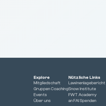
Explore
Nützliche Links
Mitgliedschaft
Lawinenlagebericht
Gruppen Coaching
Snow Institute
Events
FWT Academy
Über uns
an FAI Spenden