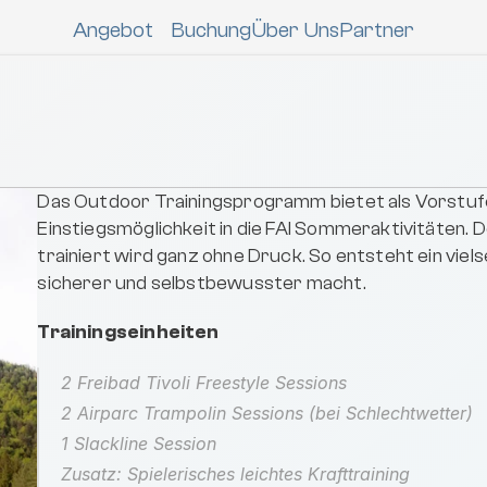
Angebot
Buchung
Über Uns
Partner
NEU Saison 25/
Contest
Die  
Skischule "Andi Jene
ber die 
3* FWT Junior Kühtai Freeride 
Freeride Contest Coachings
Open by Innsbruck Tourismus
Private Contest Coac
Das Outdoor Trainingsprogramm bietet als Vorstuf
Einstiegsmöglichkeit in die FAI Sommeraktivitäten. D
trainiert wird ganz ohne Druck. So entsteht ein vielse
sicherer und selbstbewusster macht.
Trainingseinheiten
2 Freibad Tivoli Freestyle Sessions 
2 Airparc Trampolin Sessions (bei Schlechtwetter)
1 Slackline Session
Zusatz: Spielerisches leichtes Krafttraining 