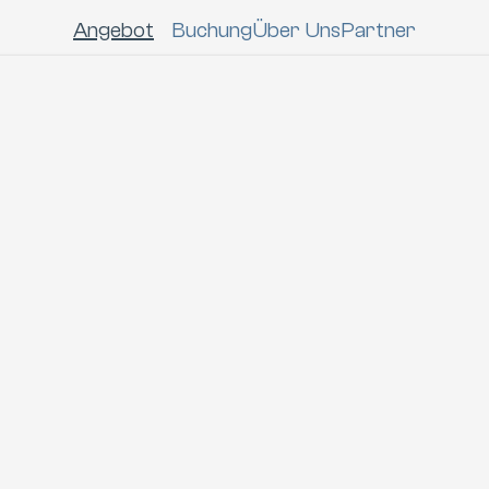
Angebot
Buchung
Über Uns
Partner
NEU Saison 25/
Contest
Die  
Skischule "Andi Jene
ber die 
3* FWT Junior Kühtai Freeride 
Freeride Contest Coachings
Open by Innsbruck Tourismus
Private Contest Coac