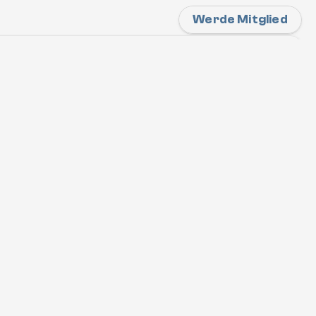
Werde Mitglied
26
wein" und Snowboardschule
 "Freeride Center Austria" bieten private 
 wie auch Freeride Guidings an.  
hings
Freeride Guidings