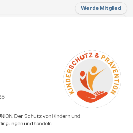
Werde Mitglied
26
wein" und Snowboardschule
 "Freeride Center Austria" bieten private 
 wie auch Freeride Guidings an.  
hings
Freeride Guidings
25
ION. Der Schutz von Kindern und 
dingungen und handeln 