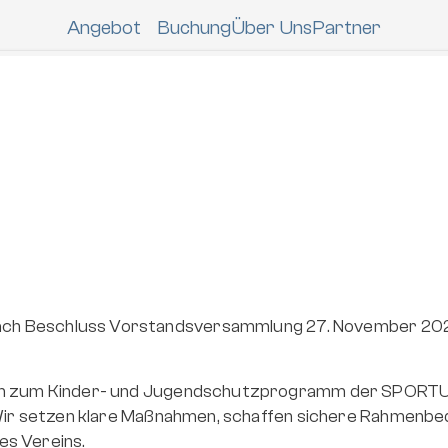
Angebot
Buchung
Über Uns
Partner
NEU Saison 25/
Contest
Die  
Skischule "Andi Jene
ber die 
3* FWT Junior Kühtai Freeride 
Freeride Contest Coachings
Open by Innsbruck Tourismus
Private Contest Coac
ach Beschluss Vorstandsversammlung 27. November 20
ch zum Kinder- und Jugendschutzprogramm der SPORTUN
 Wir setzen klare Maßnahmen, schaffen sichere Rahmenbe
es Vereins.