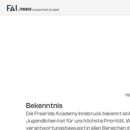
a
supported project
Gruppen Coaching
Events
Speziell für Kinder ab 8 Jahren, 
Vielfältiges Entertainment ü
um im Freeriden zu wachsen
gesamte Saison hinweg
n
Bekenntnis
Die Freeride Academy Innsbruck bekennt si
Jugendlichen hat für uns höchste Priorität.
verantwortungsbewusst in allen Bereichen d