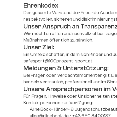
Ehrenkodex
Der gesamte Vorstand der Freeride Academy 
respektvollen, sicheren und diskriminierungs
Unser Anspruch an Transparen
Wir möchten offen und nachvollziehbar zeig
Maßnahmen öffentlich zugänglich.
Unser Ziel:
safesport@100prozent-sport.at
Meldungen & Unterstützung:
Bei Fragen oder Verdachtsmomenten gilt: Lieb
handeln vertraulich, professionell und im Sin
Unsere Ansprechpersonen im V
Für Fragen, Hinweise oder Unsicherheiten ste
Kontaktpersonen zur Verfügung:
Aline Bock– Kinder- & Jugendschutzbeau
aline@alinebock.de / +43 650 8400137