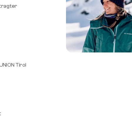
tragter
NION Tirol 
t