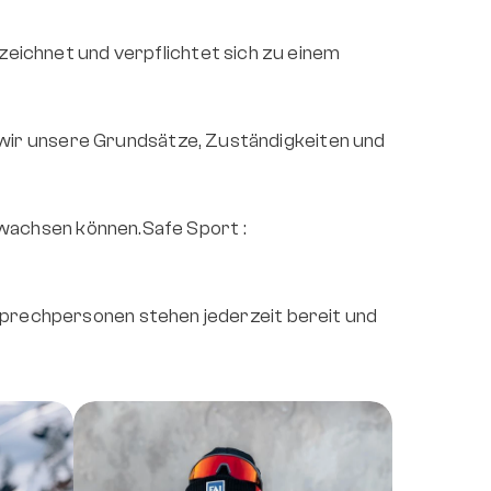
chnet und verpflichtet sich zu einem 
ir unsere Grundsätze, Zuständigkeiten und 
Ein Umfeld schaffen, in dem sich Kinder und Jugendliche sicher fühlen, sich frei entfalten und sportlich wachsen können.Safe Sport : 
sprechpersonen stehen jederzeit bereit und 