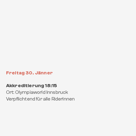
Freitag 30. Jänner
Akkreditierung 18:15
Ort: Olympiaworld Innsbruck
Verpflichtend für alle RiderInnen
In-Person Riders Meeting 18:30
Ort: Olympiaworld Innsbruck
Verpflichtend für alle RiderInnen
Contest Tag - Samstag