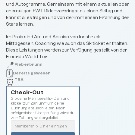
und Autogramme. Gemeinsam mit einem aktuellen oder 
ehemaligen FWT Rider verbringst du einen Skitag und 
kannst alles fragen und von der immensen Erfahrung der 
Stars lernen.
Im Preis sind An- und Abreise von Innsbruck, 
Mittagessen, Coaching wie auch das Skiticket enthalten. 
Diese Leistungen werden zur Verfügung gestellt von der 
Freeride World Tor.
📍
Fieberbrunn
🗓️
Bereits gewesen
⏰
TBA
Check-Out 
Gib deine Membership-ID an und 
klicke "zur Zahlung" um deine 
Buchung abzuschließen. Nach 
erfolgreicher Überprüfung wirst du 
zur Zahlung weitergeleitet